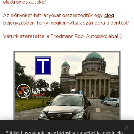
elektromos autóké!
Az előnyöket-hátrányokat összeszedtük egy
blog
bejegyzésben, hogy megkönnyítsük számodra a döntést!
Várunk szeretettel a Friedmann Robi Autósiskolába! :)
Sütiket használunk, hogy biztosítsuk a weboldal megfelelő