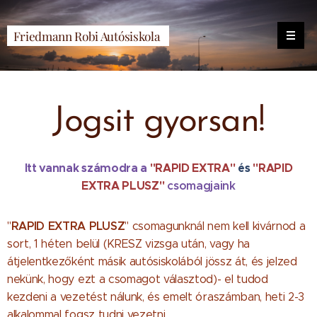
Friedmann Robi Autósiskola
Jogsit gyorsan!
Itt vannak számodra a
"RAPID EXTRA"
és
"RAPID
EXTRA PLUSZ"
csomagjaink
RAPID EXTRA PLUSZ
"
" csomagunknál nem kell kivárnod a
sort, 1 héten belül (KRESZ vizsga után, vagy ha
átjelentkezőként másik autósiskolából jössz át, és jelzed
nekünk, hogy ezt a csomagot választod)- el tudod
kezdeni a vezetést nálunk, és emelt óraszámban, heti 2-3
alkalommal fogsz tudni vezetni.