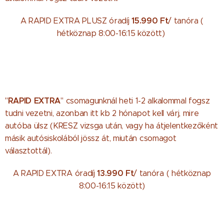
15.990 Ft
A RAPID EXTRA PLUSZ óradíj
/ tanóra (
hétköznap 8:00-16:15 között)
RAPID EXTRA
"
" csomagunknál heti 1-2 alkalommal fogsz
tudni vezetni, azonban itt kb 2 hónapot kell várj, mire
autóba ülsz (KRESZ vizsga után, vagy ha átjelentkezőként
másik autósiskolából jössz át, miután csomagot
választottál).
13.990 Ft
A RAPID EXTRA óradíj
/ tanóra ( hétköznap
8:00-16:15 között)