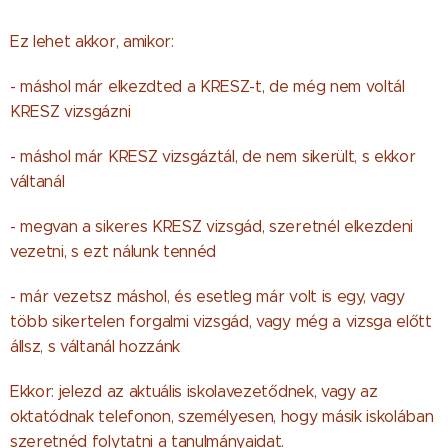
Ez lehet akkor, amikor:
- máshol már elkezdted a KRESZ-t, de még nem voltál
KRESZ vizsgázni
- máshol már KRESZ vizsgáztál, de nem sikerült, s ekkor
váltanál
- megvan a sikeres KRESZ vizsgád, szeretnél elkezdeni
vezetni, s ezt nálunk tennéd
- már vezetsz máshol, és esetleg már volt is egy, vagy
több sikertelen forgalmi vizsgád, vagy még a vizsga előtt
állsz, s váltanál hozzánk
Ekkor: jelezd az aktuális iskolavezetődnek, vagy az
oktatódnak telefonon, személyesen, hogy másik iskolában
szeretnéd folytatni a tanulmányaidat.