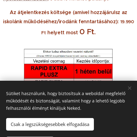
Az átjelentkezés költsége (amivel hozzájárulsz az
iskolánk működéséhez/irodánk fenntartásához):
19.990
0 Ft
.
helyett most
Ft
Sütiket használunk, hogy biztosítsuk a weboldal megfelelő
Árainkat átjelentkezésnél 6 hónapig garantáljuk. Ezen idő
működését és biztonságát, valamint hogy a lehető legjobb
elteltével áraink változhatnak.
felhasználói élményt kínáljuk Neked.
Csak a legszükségesebbek elfogadása
© 2016 Friedmann Robi Autósiskola Esztergom, Magyary László