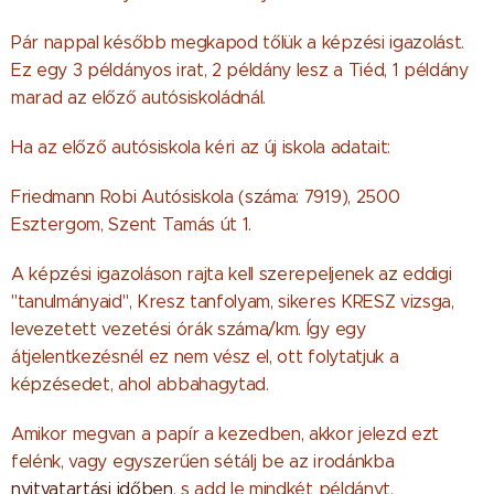
Pár nappal később megkapod tőlük a képzési igazolást.
Ez egy 3 példányos irat, 2 példány lesz a Tiéd, 1 példány
marad az előző autósiskoládnál.
Ha az előző autósiskola kéri az új iskola adatait:
Friedmann Robi Autósiskola (száma: 7919), 2500
Esztergom, Szent Tamás út 1.
A képzési igazoláson rajta kell szerepeljenek az eddigi
"tanulmányaid", Kresz tanfolyam, sikeres KRESZ vizsga,
levezetett vezetési órák száma/km. Így egy
átjelentkezésnél ez nem vész el, ott folytatjuk a
képzésedet, ahol abbahagytad.
Amikor megvan a papír a kezedben, akkor jelezd ezt
felénk, vagy egyszerűen sétálj be az irodánkba
nyitvatartási időben
, s add le mindkét példányt.