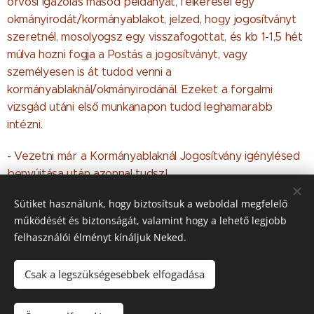
orvosi igazolás másod példányát, felkeresel egy
okmányirodát/kormányablakot, jelzed, hogy jogosítványt
szeretnél, mosolyogsz egy visszafogottat, és kb 1-1,5 hét
múlva hozni fogja a Postás a jogosítványt, vagy
személyesen is át tudod venni a
kormányablaknál/okmányirodánál. Ezeket a forgalmi
vizsgád utáni első munkanapon tudod leghamarabb
intézni.
- Vezetni már a Kormányablaknál Jogosítvány igénylésed
benyújtása után azonnal tudsz!
Sütiket használunk, hogy biztosítsuk a weboldal megfelelő
- ezeknek költsége: 25 év alatt 0 Ft (ha első
működését és biztonságát, valamint hogy a lehető legjobb
jogosítványod lesz ez), fölötte 6.900 Ft
felhasználói élményt kínáljuk Neked.
Csak a legszükségesebbek elfogadása
© 2016 Friedmann Robi Autósiskola Esztergom, Magyary László
út 1.