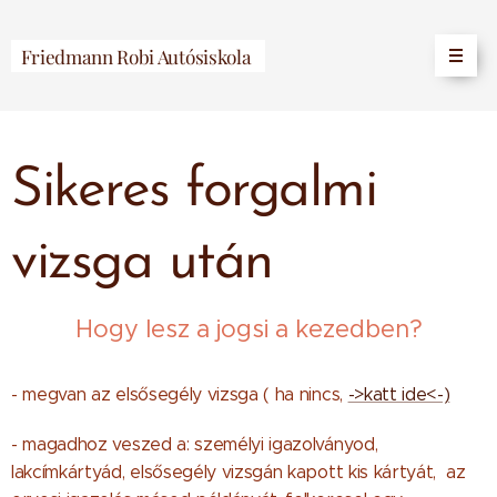
Friedmann Robi Autósiskola
Sikeres forgalmi
vizsga után
Hogy lesz a jogsi a kezedben?
- megvan az elsősegély vizsga ( ha nincs,
->katt ide<-)
- magadhoz veszed a: személyi igazolványod,
lakcímkártyád, elsősegély vizsgán kapott kis kártyát, az