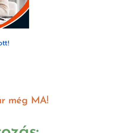
ott!
kár még MA!
ozás: