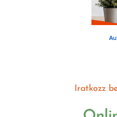
Aut
Iratkozz b
Onli