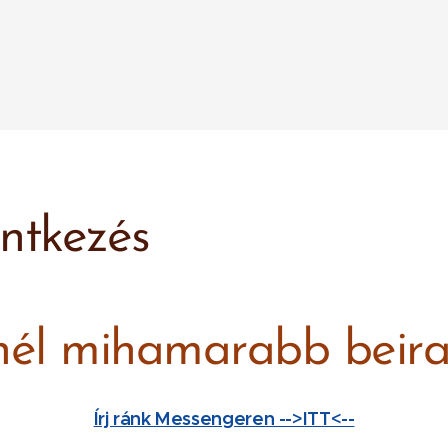
entkezés
nél mihamarabb beira
Írj ránk Messengeren -->ITT<--