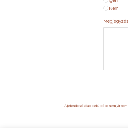
Igen
Nem
Megjegyzés
A jelentkezési lap beküldése nem jár semm