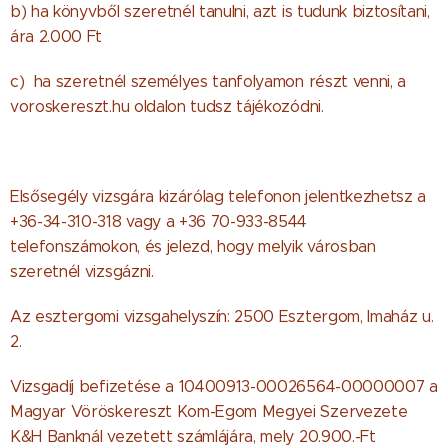
b) ha könyvből szeretnél tanulni, azt is tudunk biztosítani,
ára 2.000 Ft
c) ha szeretnél személyes tanfolyamon részt venni, a
voroskereszt.hu oldalon tudsz tájékozódni.
Elsősegély vizsgára kizárólag telefonon jelentkezhetsz a
+36-34-310-318 vagy a +36 70-933-8544
telefonszámokon, és jelezd, hogy melyik városban
szeretnél vizsgázni.
Az esztergomi vizsgahelyszín: 2500 Esztergom, Imaház u.
2.
Vizsgadíj befizetése a 10400913-00026564-00000007 a
Magyar Vöröskereszt Kom-Egom Megyei Szervezete
K&H Banknál vezetett számlájára, mely 20.900.-Ft