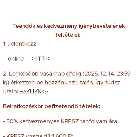
Teendők és kedvezmény igénybevételének
feltételei:
1. Jelentkezz
- online
---> ITT <---
2. Legkésőbb vasárnap éjfélig (2025. 12. 14. 23:59-
ig) érkezzen be hozzánk az utalás. Így tudsz
utalni
-->KLIKK<--
Beiratkozáskor befizetendő tételek:
- 50% kedvezményes KRESZ tanfolyam ára
- KRESZ vizsga díj 4.600 Ft