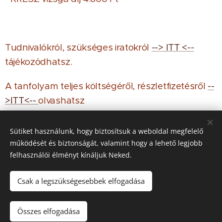
Tudnivalókról, szükséges iratokról
--> ITT <--
tájékozódhatsz.
A tanfolyam teljes költségéről, részletfizetésről
--
>ITT<--
olvashatsz
Várunk szeretettel! Legyél Te is Friedmannrobis :)
Sütiket használunk, hogy biztosítsuk a weboldal megfelelő
.
működését és biztonságát, valamint hogy a lehető legjobb
felhasználói élményt kínáljuk Neked.
Csak a legszükségesebbek elfogadása
© 2016 Friedmann Robi Autósiskola Esztergom, Magyary László
út 1.
Összes elfogadása
Az oldalt a
Webnode
működteti
Sütik